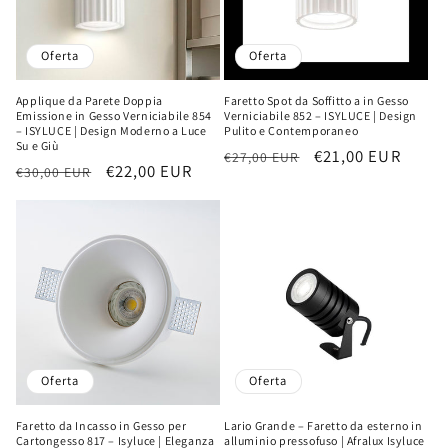
ó
n
Oferta
Oferta
:
Applique da Parete Doppia
Faretto Spot da Soffitto a in Gesso
Emissione in Gesso Verniciabile 854
Verniciabile 852 – ISYLUCE | Design
– ISYLUCE | Design Moderno a Luce
Pulito e Contemporaneo
Su e Giù
Precio
Precio
€21,00 EUR
€27,00 EUR
Precio
Precio
€22,00 EUR
€30,00 EUR
habitual
de
habitual
de
oferta
oferta
Oferta
Oferta
Faretto da Incasso in Gesso per
Lario Grande – Faretto da esterno in
Cartongesso 817 – Isyluce | Eleganza
alluminio pressofuso | Afralux Isyluce