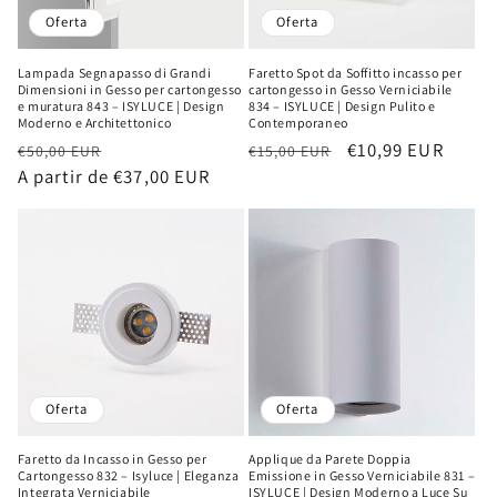
Oferta
Oferta
Lampada Segnapasso di Grandi
Faretto Spot da Soffitto incasso per
Dimensioni in Gesso per cartongesso
cartongesso in Gesso Verniciabile
e muratura 843 – ISYLUCE | Design
834 – ISYLUCE | Design Pulito e
Moderno e Architettonico
Contemporaneo
Precio
Precio
Precio
Precio
€10,99 EUR
€50,00 EUR
€15,00 EUR
habitual
A partir de €37,00 EUR
de
habitual
de
oferta
oferta
Oferta
Oferta
Faretto da Incasso in Gesso per
Applique da Parete Doppia
Cartongesso 832 – Isyluce | Eleganza
Emissione in Gesso Verniciabile 831 –
Integrata Verniciabile
ISYLUCE | Design Moderno a Luce Su