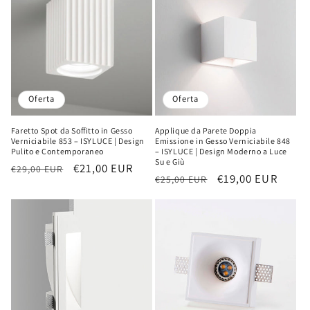
Oferta
Oferta
Faretto Spot da Soffitto in Gesso
Applique da Parete Doppia
Verniciabile 853 – ISYLUCE | Design
Emissione in Gesso Verniciabile 848
Pulito e Contemporaneo
– ISYLUCE | Design Moderno a Luce
Su e Giù
Precio
Precio
€21,00 EUR
€29,00 EUR
Precio
Precio
€19,00 EUR
€25,00 EUR
habitual
de
habitual
de
oferta
oferta