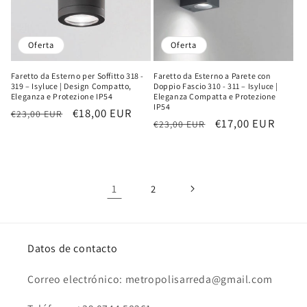
Oferta
Oferta
Faretto da Esterno per Soffitto 318 -
Faretto da Esterno a Parete con
319 – Isyluce | Design Compatto,
Doppio Fascio 310 - 311 – Isyluce |
Eleganza e Protezione IP54
Eleganza Compatta e Protezione
IP54
Precio
Precio
€18,00 EUR
€23,00 EUR
Precio
Precio
€17,00 EUR
€23,00 EUR
habitual
de
habitual
de
oferta
oferta
1
2
Datos de contacto
Correo electrónico: metropolisarreda@gmail.com