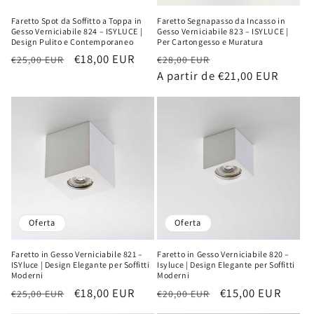
Faretto Spot da Soffitto a Toppa in
Faretto Segnapasso da Incasso in
Gesso Verniciabile 824 – ISYLUCE |
Gesso Verniciabile 823 – ISYLUCE |
Design Pulito e Contemporaneo
Per Cartongesso e Muratura
Precio
Precio
€18,00 EUR
Precio
Precio
€25,00 EUR
€28,00 EUR
habitual
de
habitual
A partir de €21,00 EUR
de
oferta
oferta
Oferta
Oferta
Faretto in Gesso Verniciabile 821 –
Faretto in Gesso Verniciabile 820 –
ISYluce | Design Elegante per Soffitti
Isyluce | Design Elegante per Soffitti
Moderni
Moderni
Precio
Precio
€18,00 EUR
Precio
Precio
€15,00 EUR
€25,00 EUR
€20,00 EUR
habitual
de
habitual
de