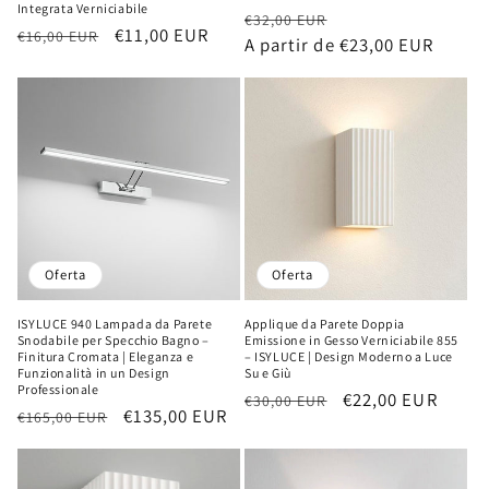
Integrata Verniciabile
Precio
Precio
€32,00 EUR
Precio
Precio
€11,00 EUR
€16,00 EUR
habitual
A partir de €23,00 EUR
de
habitual
de
oferta
oferta
Oferta
Oferta
ISYLUCE 940 Lampada da Parete
Applique da Parete Doppia
Snodabile per Specchio Bagno –
Emissione in Gesso Verniciabile 855
Finitura Cromata | Eleganza e
– ISYLUCE | Design Moderno a Luce
Funzionalità in un Design
Su e Giù
Professionale
Precio
Precio
€22,00 EUR
€30,00 EUR
Precio
Precio
€135,00 EUR
€165,00 EUR
habitual
de
habitual
de
oferta
oferta