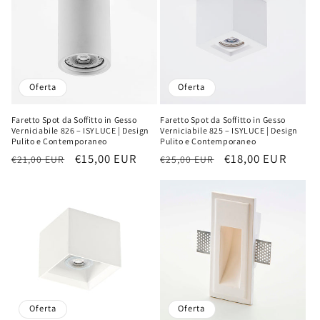
Oferta
Oferta
Faretto Spot da Soffitto in Gesso
Faretto Spot da Soffitto in Gesso
Verniciabile 826 – ISYLUCE | Design
Verniciabile 825 – ISYLUCE | Design
Pulito e Contemporaneo
Pulito e Contemporaneo
Precio
Precio
€15,00 EUR
Precio
Precio
€18,00 EUR
€21,00 EUR
€25,00 EUR
habitual
de
habitual
de
oferta
oferta
Oferta
Oferta