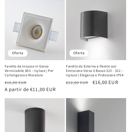
oferta
oferta
Oferta
Oferta
Faretto da Incasso in Gesso
Faretto da Esterno a Parete con
Verniciabile 803 – Isyluce | Per
Emissione Verso il Basso 323 - 322 –
Cartongesso e Muratura
Isyluce | Eleganza e Protezione IP54
Precio
Precio
Precio
Precio
€16,00 EUR
€15,00 EUR
€22,00 EUR
habitual
A partir de €11,00 EUR
de
habitual
de
oferta
oferta