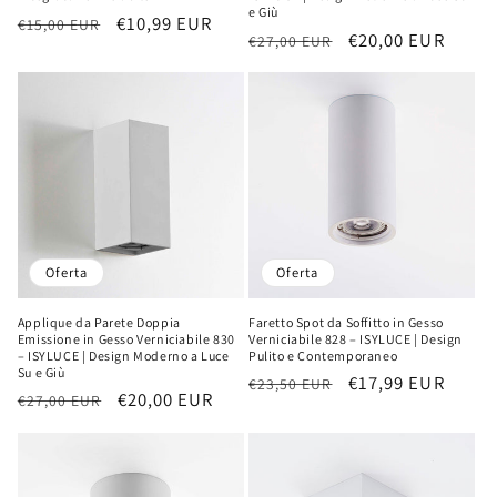
e Giù
Precio
Precio
€10,99 EUR
€15,00 EUR
Precio
Precio
€20,00 EUR
€27,00 EUR
habitual
de
habitual
de
oferta
oferta
Oferta
Oferta
Applique da Parete Doppia
Faretto Spot da Soffitto in Gesso
Emissione in Gesso Verniciabile 830
Verniciabile 828 – ISYLUCE | Design
– ISYLUCE | Design Moderno a Luce
Pulito e Contemporaneo
Su e Giù
Precio
Precio
€17,99 EUR
€23,50 EUR
Precio
Precio
€20,00 EUR
€27,00 EUR
habitual
de
habitual
de
oferta
oferta