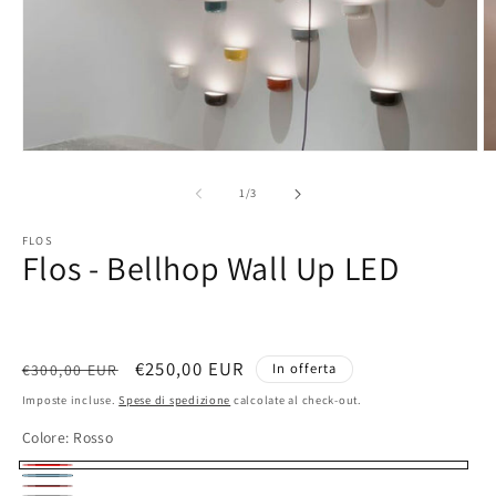
su
1
/
3
FLOS
Flos - Bellhop Wall Up LED
Prezzo
Prezzo
€250,00 EUR
In offerta
€300,00 EUR
di
scontato
Imposte incluse.
Spese di spedizione
calcolate al check-out.
listino
Colore:
Rosso
Rosso
Grey