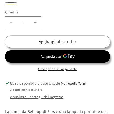
Cioko
Bianco
blu
Grigio
Giallo
Quantità
Diminuisci
Aumenta
quantità
quantità
per
per
Aggiungi al carrello
Flos
Flos
-
-
Bellhop
Bellhop
Wall
Wall
Up
Up
Altre opzioni di pagamento
LED
LED
Ritiro disponibile presso la sede
Metropolis Terni
Di solito pronto in 24 ore
Visualizza i dettagli del negozio
La lampada Bellhop di Flos è una lampada portatile dal