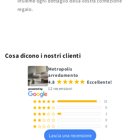
insieme ogni dettaglio della vostra confezione
regalo.
Cosa dicono i nostri clienti
Metropolis
arredamento
4.8
¡
¡
¡
¡
¡
Eccellente!
12 recensioni
11
¡
¡
¡
¡
¡
0
¡
¡
¡
¡
¢
1
¡
¡
¡
¢
¢
0
¡
¡
¢
¢
¢
0
¡
¢
¢
¢
¢
Lascia una recensione