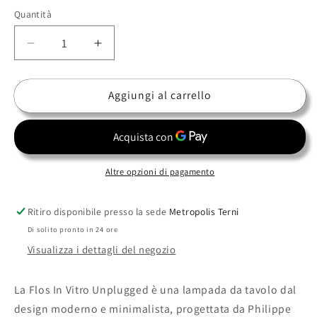
Terracotta
Quantità
Diminuisci
Aumenta
quantità
quantità
per
per
Aggiungi al carrello
Flos
Flos
-
-
In
In
Vitro
Vitro
Altre opzioni di pagamento
Ritiro disponibile presso la sede
Metropolis Terni
Di solito pronto in 24 ore
Visualizza i dettagli del negozio
La Flos In Vitro Unplugged è una lampada da tavolo dal
design moderno e minimalista, progettata da Philippe