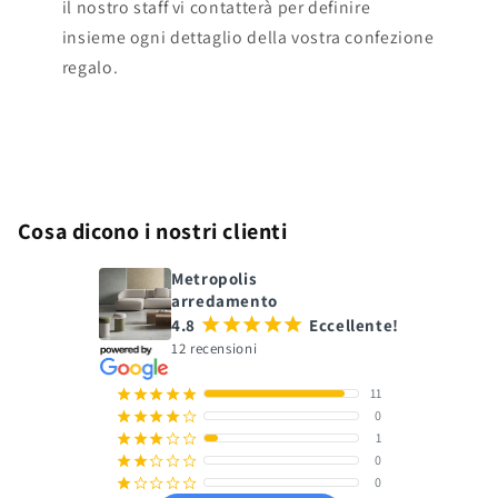
il nostro staff vi contatterà per definire
insieme ogni dettaglio della vostra confezione
regalo.
Cosa dicono i nostri clienti
Metropolis
arredamento
4.8
¡
¡
¡
¡
¡
Eccellente!
12 recensioni
11
¡
¡
¡
¡
¡
0
¡
¡
¡
¡
¢
1
¡
¡
¡
¢
¢
0
¡
¡
¢
¢
¢
0
¡
¢
¢
¢
¢