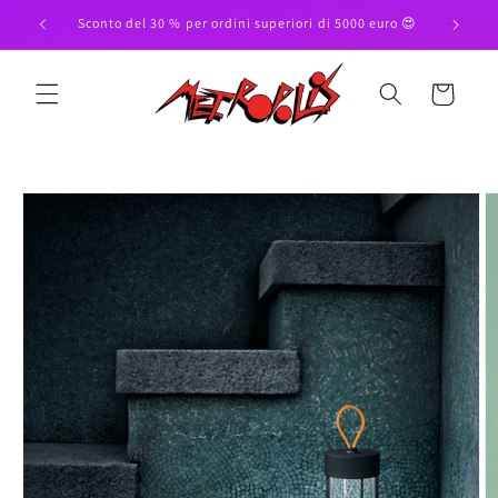
Vai
direttamente
Sconto del 30 % per ordini superiori di 5000 euro 😍
Paga in 3
ai contenuti
Carrello
Passa alle
informazioni
sul prodotto