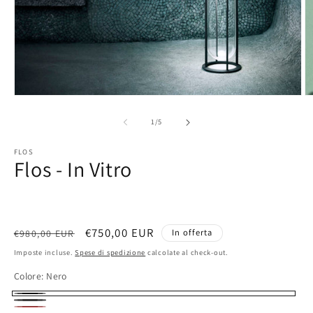
su
1
/
5
FLOS
Flos - In Vitro
Prezzo
Prezzo
€750,00 EUR
In offerta
€980,00 EUR
di
scontato
Imposte incluse.
Spese di spedizione
calcolate al check-out.
listino
Colore:
Nero
Nero
Antracite