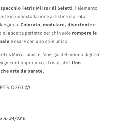
o
specchio Tetris Mirror di Seletti
, l’elemento
ete in un’installazione artistica ispirata
ideogioco.
Colorato, modulare, divertente e
 è la scelta perfetta per chi vuole
rompere le
nale
e osare con uno stile unico.
 Tetris Mirror unisce l’energia del mondo digitale
design contemporaneo. Il risultato?
Uno
che arte da parete.
 PER OGGI
😍
a in 24/48 h