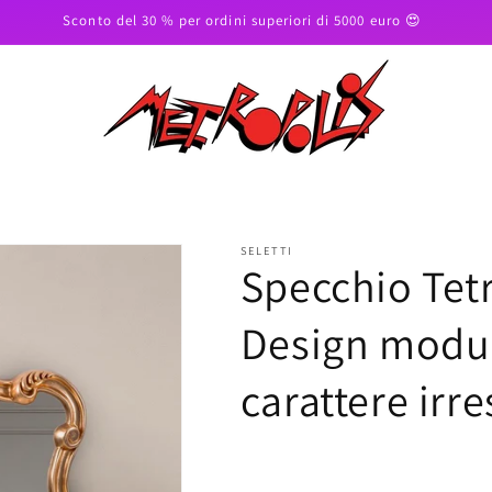
Sconto del 30 % per ordini superiori di 5000 euro 😍
SELETTI
Specchio Tetri
Design modul
carattere irre