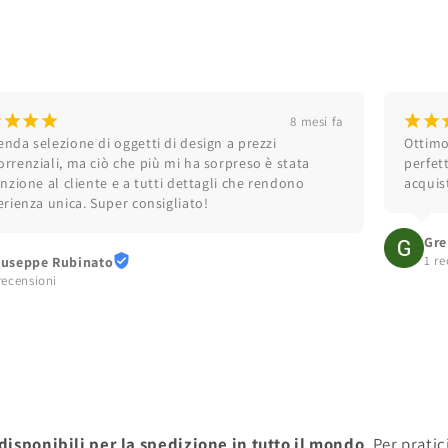
¡
¡
¡
¡
¡
¡
8 mesi fa
nda selezione di oggetti di design a prezzi 
Ottimo 
rrenziali, ma ciò che più mi ha sorpreso è stata 
perfet
enzione al cliente e a tutti dettagli che rendono 
acquis
erienza unica. Super consigliato!
Gre
1 r
iuseppe Rubinato
recensioni
 disponibili per la spedizione in tutto il mondo
. Per prati