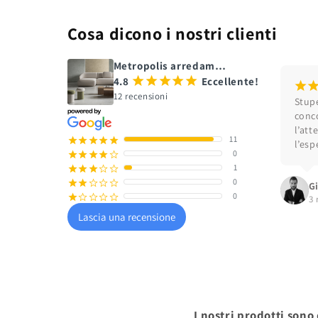
Cosa dicono i nostri clienti
Metropolis arredamento
4.8
¡
¡
¡
¡
¡
Eccellente!
¡
12 recensioni
Stupe
conco
l’att
11
¡
¡
¡
¡
¡
l’esp
0
¡
¡
¡
¡
¢
1
¡
¡
¡
¢
¢
0
¡
¡
¢
¢
¢
G
0
¡
¢
¢
¢
¢
3 
Lascia una recensione
I nostri prodotti sono