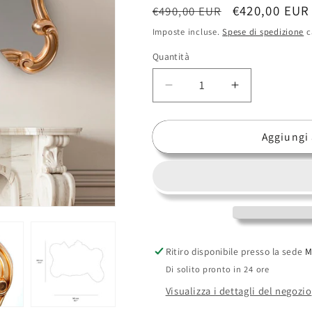
Prezzo
Prezzo
€420,00 EUR
€490,00 EUR
di
scontato
Imposte incluse.
Spese di spedizione
c
listino
Quantità
Diminuisci
Aumenta
quantità
quantità
per
per
Aggiungi 
Specchio
Specchio
Tetris
Tetris
Mirror
Mirror
Seletti
Seletti
–
–
Design
Design
modulare,
modulare,
anima
anima
Ritiro disponibile presso la sede
M
pop,
pop,
Di solito pronto in 24 ore
carattere
carattere
irresistibile
irresistibile
Visualizza i dettagli del negozio