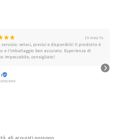
¡
¡
¡
10 mesi fa
servizio: veloci, precisi e disponibili! Il prodotto è 
to e l’imballaggio ben accurato. Esperienza di 
to impeccabile, consigliato!
 I
ecensione
cità, gli acquisti possono