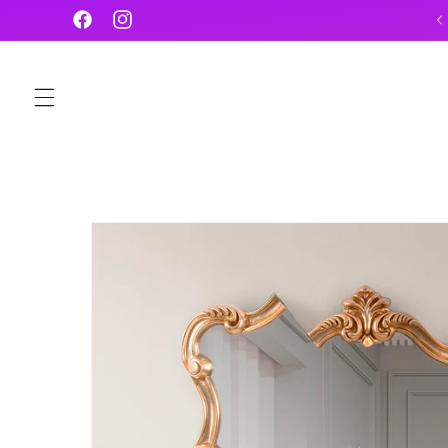
Vai
Benvenuti su Metropolis 🤩
direttamente
Facebook
Instagram
ai contenuti
Passa alle
informazioni
sul prodotto